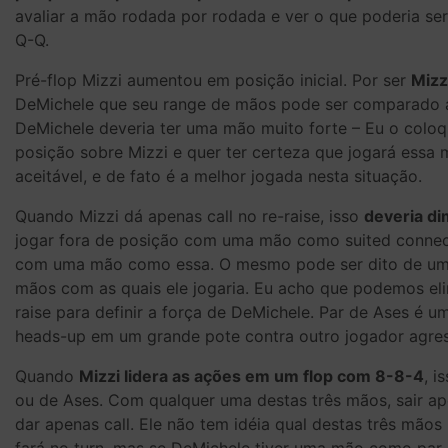
avaliar a mão rodada por rodada e ver o que poderia se
Q-Q.
Pré-flop Mizzi aumentou em posição inicial. Por ser
Mizz
DeMichele que seu range de mãos pode ser comparado a
DeMichele deveria ter uma mão muito forte – Eu o coloq
posição sobre Mizzi e quer ter certeza que jogará essa
aceitável, e de fato é a melhor jogada nesta situação.
Quando Mizzi dá apenas call no re-raise, isso
deveria di
jogar fora de posição com uma mão como suited connect
com uma mão como essa. O mesmo pode ser dito de um p
mãos com as quais ele jogaria. Eu acho que podemos el
raise para definir a força de DeMichele. Par de Ases é 
heads-up em um grande pote contra outro jogador agres
Quando
Mizzi lidera as ações em um flop com 8-8-4
, i
ou de Ases. Com qualquer uma destas três mãos, sair ap
dar apenas call. Ele não tem idéia qual destas três mão