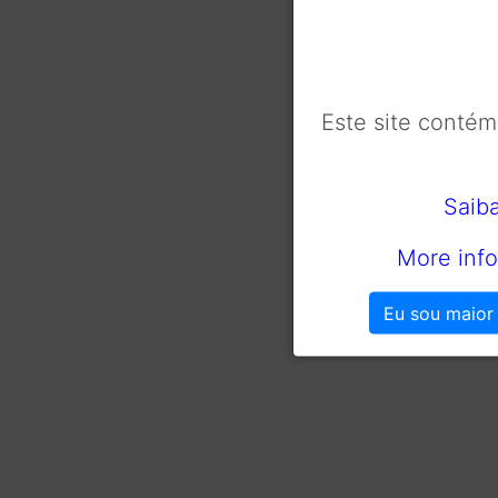
Este site conté
Saib
More info
Eu sou maior