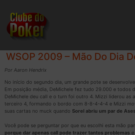
WSOP 2009 – Mão Do Dia Do
Por Aaron Hendrix
No início do segundo dia, um grande pote se desenvolve
Em posição média, DeMichele fez tudo 29.000 e todos der
DeMichele deu call e o turn foi outro 4. Mizzi liderou a
terceiro 4, formando o bordo com 8-8-4-4-4 e Mizzi move
suas cartas no muck quando
Sorel abriu um par de Ases
Você pode se perguntar por que eu escolhi esta mão para
porque dar apenas call pode trazer tantos problemas
e