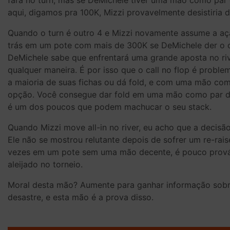
fará no turn, mas se DeMichele tiver uma mão como par d
aqui, digamos pra 100K, Mizzi provavelmente desistiria
Quando o turn é outro 4 e Mizzi novamente assume a ação
trás em um pote com mais de 300K se DeMichele der o c
DeMichele sabe que enfrentará uma grande aposta no rive
qualquer maneira. É por isso que o call no flop é probl
a maioria de suas fichas ou dá fold, e com uma mão como
opção. Você consegue dar fold em uma mão como par de
é um dos poucos que podem machucar o seu stack.
Quando Mizzi move all-in no river, eu acho que a decisã
Ele não se mostrou relutante depois de sofrer um re-rais
vezes em um pote sem uma mão decente, é pouco prováve
aleijado no torneio.
Moral desta mão? Aumente para ganhar informação sobre
desastre, e esta mão é a prova disso.
Post