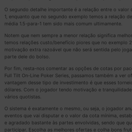
O segundo detalhe importante é a relação entre o valor 
1, enquanto que no segundo exemplo temos a relação de 1
média 1.5-para-1 tem sido mais comum ultimamente.
Notem que nem sempre a menor relação significa melhor
temos relações custo/benefício piores que no exemplo 
motivação extra razoável que não será sentida pelo jog
parte dele do bolso.
Por fim, resta-nos comentar as opções de cotas por pa
Full Tilt On-Line Poker Series, passamos também a ver 
vantagem desse tipo de investimento é que esses torne
dólares. Com o jogador tendo motivação e tranquilidade 
vários quotistas.
O sistema é exatamente o mesmo, ou seja, o jogador anu
eventos que vai disputar e o valor da cota mínima, esta
e agradado bastante às partes envolvidas, sendo que qu
participar. Escolha as melhores ofertas e colha bons frut