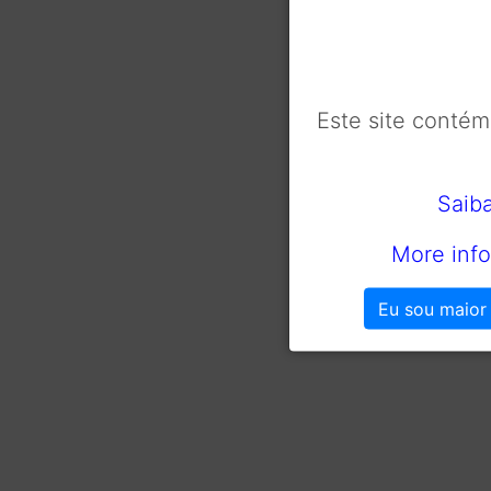
Este site conté
Saib
More info
Eu sou maior