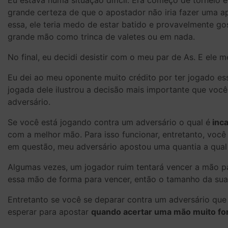
Eu estava numa situação difícil. Era começo de torneio
grande certeza de que o apostador não iria fazer um
essa, ele teria medo de estar batido e provavelmente g
grande mão como trinca de valetes ou em nada.
No final, eu decidi desistir com o meu par de As. E ele 
Eu dei ao meu oponente muito crédito por ter jogado es
jogada dele ilustrou a decisão mais importante que voc
adversário.
Se você está jogando contra um adversário o qual é
inca
com a melhor mão. Para isso funcionar, entretanto, voc
em questão, meu adversário apostou uma quantia a qual
Algumas vezes, um jogador ruim tentará vencer a mão p
essa mão de forma para vencer, então o tamanho da sua 
Entretanto se você se deparar contra um adversário que
esperar para apostar
quando acertar uma mão muito for