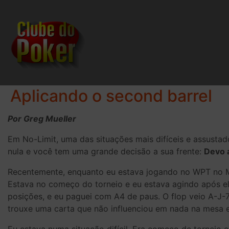
Aplicando o second barrel
Por Greg Mueller
Em No-Limit, uma das situações mais difíceis e assusta
nula e você tem uma grande decisão a sua frente:
Devo a
Recentemente, enquanto eu estava jogando no WPT no Mi
Estava no começo do torneio e eu estava agindo após el
posições, e eu paguei com A4 de paus. O flop veio A-J-
trouxe uma carta que não influenciou em nada na mesa e