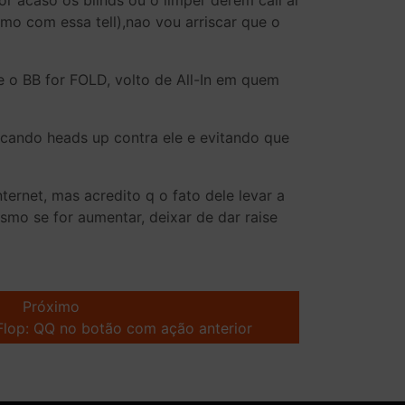
or acaso os blinds ou o limper derem call aí
mo com essa tell),nao vou arriscar que o
 e o BB for FOLD, volto de All-In em quem
ficando heads up contra ele e evitando que
ernet, mas acredito q o fato dele levar a
smo se for aumentar, deixar de dar raise
Próximo
lop: QQ no botão com ação anterior