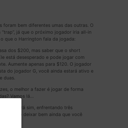
las foram bem diferentes umas das outras. O
trap”, já que o próximo jogador iria all-in
 o que o Harrington fala da jogada:
asa dos $200, mas saber que o short
 Ele está desesperado e pode jogar com
pote. Aumente apenas para $120. O jogador
sta do jogador G, você ainda estará ativo e
e duas.
zes, o melhor a fazer é jogar de forma
adas? Vamos lá…
ocê estará sim, enfrentando três
nte para te deixar bem ainda que você
rande.