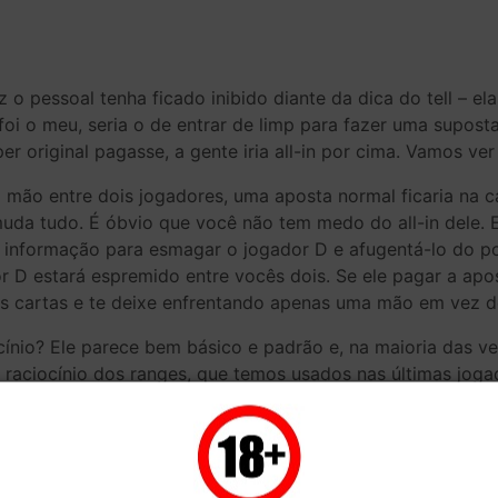
 o pessoal tenha ficado inibido diante da dica do tell – e
i o meu, seria o de entrar de limp para fazer uma suposta “
er original pagasse, a gente iria all-in por cima. Vamos ver
mão entre dois jogadores, uma aposta normal ficaria na c
 muda tudo. É óbvio que você não tem medo do all-in dele.
sa informação para esmagar o jogador D e afugentá-lo do 
or D estará espremido entre vocês dois. Se ele pagar a apo
as cartas e te deixe enfrentando apenas uma mão em vez d
ínio? Ele parece bem básico e padrão e, na maioria das ve
o raciocínio dos ranges, que temos usados nas últimas jog
ange de limp do jogador D. Porque afungetá-lo do pote? V
ível side pote que vocês gerariam, seria grande o suficie
hort que, por sua vez, também tem o range de all-in bem g