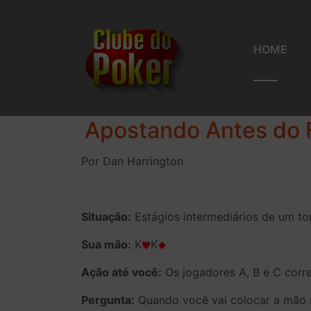
HOME
Apostando Antes do F
Por Dan Harrington
Situação:
Estágios intermediários de um to
Sua mão:
K
K
Ação até você:
Os jogadores A, B e C corr
Pergunta:
Quando você vai colocar a mão n