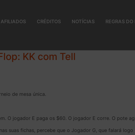
AFILIADOS
CRÉDITOS
NOTÍCIAS
REGRAS DO
lop: KK com Tell
rneio de mesa única.
em. O jogador E paga os $60. O jogador E corre. O pote ag
as suas fichas, percebe que o Jogador G, que falará log