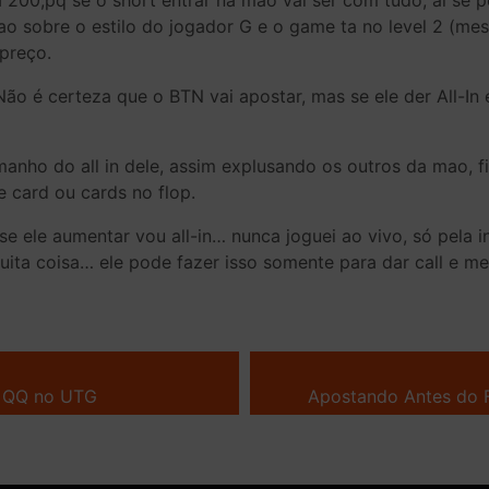
 200,pq se o short entrar na mao vai ser com tudo, aí se p
o sobre o estilo do jogador G e o game ta no level 2 (mes
 preço.
Não é certeza que o BTN vai apostar, mas se ele der All-In
manho do all in dele, assim explusando os outros da mao, 
e card ou cards no flop.
 ele aumentar vou all-in… nunca joguei ao vivo, só pela int
ita coisa… ele pode fazer isso somente para dar call e me
: QQ no UTG
Apostando Antes do F