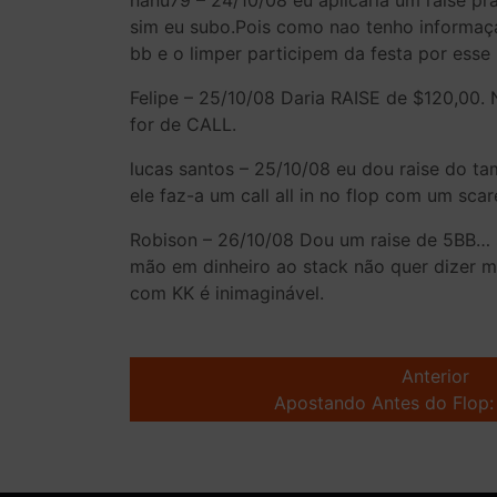
nanu79 – 24/10/08 eu aplicaria um raise pra
sim eu subo.Pois como nao tenho informaça
bb e o limper participem da festa por esse
Felipe – 25/10/08 Daria RAISE de $120,00. 
for de CALL.
lucas santos – 25/10/08 eu dou raise do ta
ele faz-a um call all in no flop com um scar
Robison – 26/10/08 Dou um raise de 5BB… se
mão em dinheiro ao stack não quer dizer mu
com KK é inimaginável.
Post
navigation
Anterior
Apostando Antes do Flop