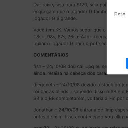
Dar raise, seja para $120, seja para qualqu
esqueçam que o jogador D também está relat
Este
jogador G é grande.
Você tem KK. Vamos supor que o range do s
T8s+, 98s, 87s, 76s e AJo+ (cerca de 13%)
puxar o jogador D para o pote entrando de
COMENTÁRIOS
fish – 24/10/08 dou call…pq eu sei que o 
ainda..reraise na cabeça dos caras
diegonets – 24/10/08 devido a stack do jog
roubar as blinds… sabendo disso o SB e o BB
SB e o BB completarem, voltaria all-in por 
Jonathan – 24/10/08 entraria de limp esper
antes de mim. Isso acontecendo vou allin 