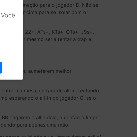
ia mais informação para o jogador D. Não se
 all-in por cima para se isolar com o
 Você
dor D seja 22+, ATs+, KTs+, QTs+, J9s+,
e o melhor mesmo seria tentar a trap e
SB pagarem ou aumetarem melhor
ntrar na mesa, entrara de all-in, tentando
imp esperando o all-in do jogador G, se o
 BB pagarem o allin dele, ou então o limper
perdendo para apenas uma mão.