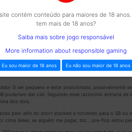
er outro valor maior, apenas restringiria o seu range e dar
ivamente short. Caso você entre de limp, a chance dele ir
 site contém conteúdo para maiores de 18 anos.
tem mais de 18 anos?
eu oponente short seja random e o range de limp do joga
Saiba mais sobre jogo responsável
. Nesse caso sua equidade seria de 65%. Então eu penso qu
 limp.
More information about responsible gaming
Eu sou maior de 18 anos
Eu não sou maior de 18 anos
jogador G provavelmente ele vai all in…e se o BB e/ ou o 
ador G ser pequeno e estar posicionado, possivelmente se e
 poderiam dar call. Seguindo esse raciocinio entraria de l
cima dos dois.
ando pelo allin do short stacked e torcendo para o SB ou o
por cima deles, se alguém me pagar, blz… pre-flop estou 