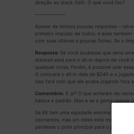
direção ao stack (tell). O que você faz?
——————-
Apesar de termos poucas respostas – talvez
primeiro impulso de todos, e esse também fo
com suas últimas e poucas fichas. Se o limp
Resposta:
Se você soubesse que seria uma 
stacked está para ir all-in depois de você
qualquer coisa. Porém, é possível usar es
G colocará o all-in dele de $240 e o jogad
isso fará com que ele acabe jogando fora 
Comentário:
E aí? O que acharam do racioc
básica e padrão. Mas e se a gente usasse 
Se KK tem uma equidade enorme diante do r
oponentes, mas um deles está morto. O poss
perdesse o pote principal para o jogador s