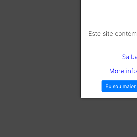
Este site conté
Saib
More info
Eu sou maior