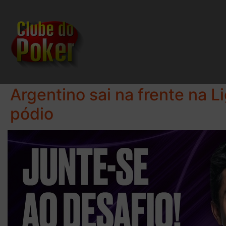
Argentino sai na frente na L
pódio