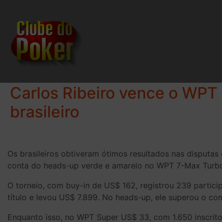
Carlos Ribeiro vence o WP
brasileiro
Os brasileiros obtiveram ótimos resultados nas disputas
conta do heads-up verde e amarelo no WPT 7-Max Turb
O torneio, com buy-in de US$ 162, registrou 239 partici
título e levou US$ 7.899. No heads-up, ele superou o c
Enquanto isso, no WPT Super US$ 33, com 1.650 inscrito