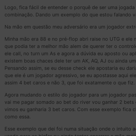
Logo, fica fácil de entender o porquê de ser uma jogada
combinação. Dando um exemplo do que estou falando 
Na mão em questão meu adversário era um jogador ext
Minha mão era 88 e no pré-flop abri raise no UTG e ele
que podia ter a melhor mão alem de querer ter o control
ele call, no turn um As e agora a dúvida eu aposto ou ap
existem boas chaces dele ter um AK, AQ, AJ ou ainda um 
Pensando assim, se eu desse check ele apostaria eu dari
que ele é um jogador agressivo, se eu apostasse aqui ele
assim 4 bet caros e não 3, que foi exatamente o que fiz.
Agora mudando o estilo do jogador para um jogador pass
vai me pagar somado ao bet do river vou ganhar 2 bets 
vimos eu ganharia 3 bet caros. Com esse exemplo fica 
como essa.
Esse exemplo que dei foi numa situação onde o intuito a