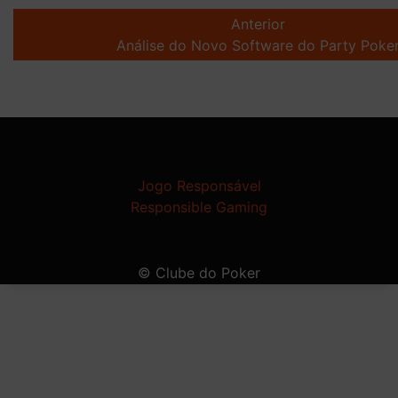
navigation
Anterior
Análise do Novo Software do Party Poke
Jogo Responsável
Responsible Gaming
© Clube do Poker