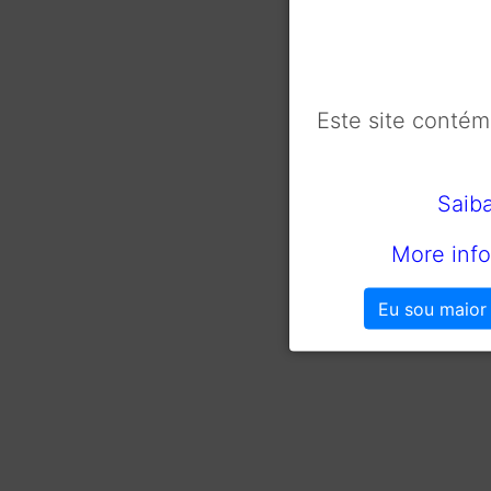
Este site conté
Saib
More info
Eu sou maior