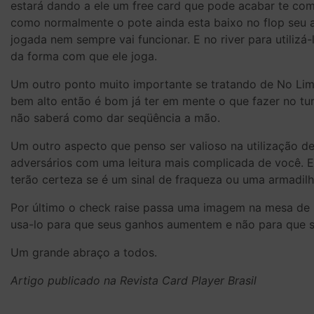
estará dando a ele um free card que pode acabar te com
como normalmente o pote ainda esta baixo no flop seu ad
jogada nem sempre vai funcionar. E no river para utilizá
da forma com que ele joga.
Um outro ponto muito importante se tratando de No Limi
bem alto então é bom já ter em mente o que fazer no tur
não saberá como dar seqüência a mão.
Um outro aspecto que penso ser valioso na utilização 
adversários com uma leitura mais complicada de você. E 
terão certeza se é um sinal de fraqueza ou uma armadilh
Por último o check raise passa uma imagem na mesa de um
usa-lo para que seus ganhos aumentem e não para que su
Um grande abraço a todos.
Artigo publicado na Revista Card Player Brasil
Post