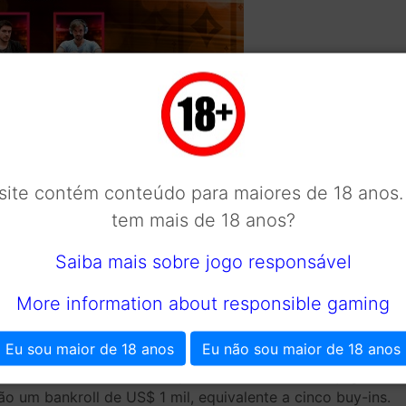
 site contém conteúdo para maiores de 18 anos.
Brasil na Twitch é o Club Game das Estrelas, que reúne c
tem mais de 18 anos?
), o jogo será especial, pois reunirá as sete feras do Ninet
l.
Saiba mais sobre jogo responsável
m for à Twitch do partypoker Brasil poderá ver Yuri Martins
More information about responsible gaming
 e Rodrigo Selouan brigando pelo título simbólico da comp
r da mais alta qualidade.
Eu sou maior de 18 anos
Eu não sou maior de 18 anos
res estarão em uma mesa privada de NL200, e o jogo conta
 um bankroll de US$ 1 mil, equivalente a cinco buy-ins.