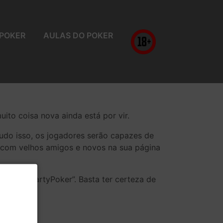
 POKER
AULAS DO POKER
to coisa nova ainda está por vir.
udo isso, os jogadores serão capazes de
o com velhos amigos e novos na sua página
o novo PartyPoker”. Basta ter certeza de