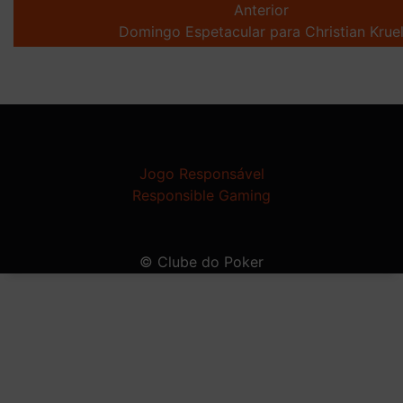
navigation
Anterior
Domingo Espetacular para Christian Krue
Jogo Responsável
Responsible Gaming
© Clube do Poker