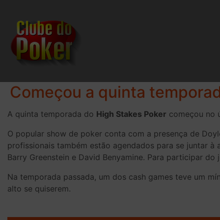
Começou a quinta temporad
A quinta temporada do
High Stakes Poker
começou no ú
O popular show de poker conta com a presença de Doyle 
profissionais também estão agendados para se juntar à aç
Barry Greenstein e David Benyamine. Para participar do
Na temporada passada, um dos cash games teve um míni
alto se quiserem.
Post