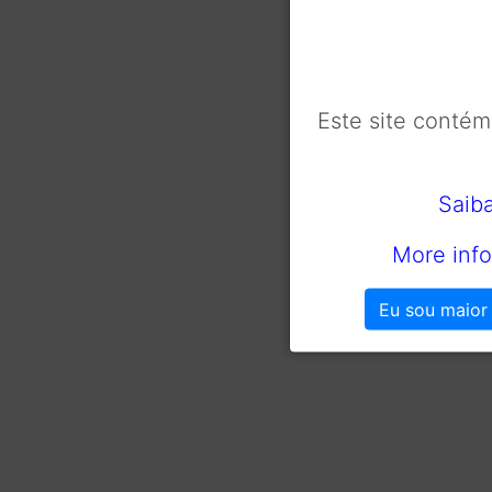
Este site conté
Saib
More info
Eu sou maior