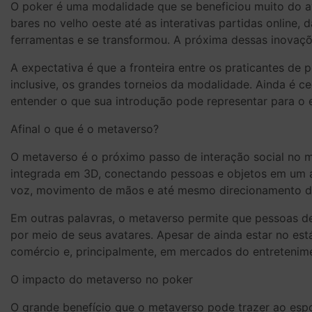
O poker é uma modalidade que se beneficiou muito do a
bares no velho oeste até as interativas partidas online
ferramentas e se transformou. A próxima dessas inovaç
A expectativa é que a fronteira entre os praticantes de
inclusive, os grandes torneios da modalidade. Ainda é 
entender o que sua introdução pode representar para o
Afinal o que é o metaverso?
O metaverso é o próximo passo de interação social no m
integrada em 3D, conectando pessoas e objetos em um 
voz, movimento de mãos e até mesmo direcionamento de
Em outras palavras, o metaverso permite que pessoas d
por meio de seus avatares. Apesar de ainda estar no est
comércio e, principalmente, em mercados do entretenim
O impacto do metaverso no poker
O grande benefício que o metaverso pode trazer ao espo