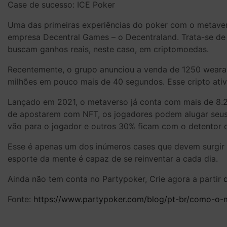
Case de sucesso: ICE Poker
Uma das primeiras experiências do poker com o metaver
empresa Decentral Games – o Decentraland. Trata-se de 
buscam ganhos reais, neste caso, em criptomoedas.
Recentemente, o grupo anunciou a venda de 1250 wearab
milhões em pouco mais de 40 segundos. Esse cripto ativo
Lançado em 2021, o metaverso já conta com mais de 8.20
de apostarem com NFT, os jogadores podem alugar seus 
vão para o jogador e outros 30% ficam com o detentor 
Esse é apenas um dos inúmeros cases que devem surgir
esporte da mente é capaz de se reinventar a cada dia.
Ainda não tem conta no Partypoker, Crie agora a partir
Fonte:
https://www.partypoker.com/blog/pt-br/como-o-
Post