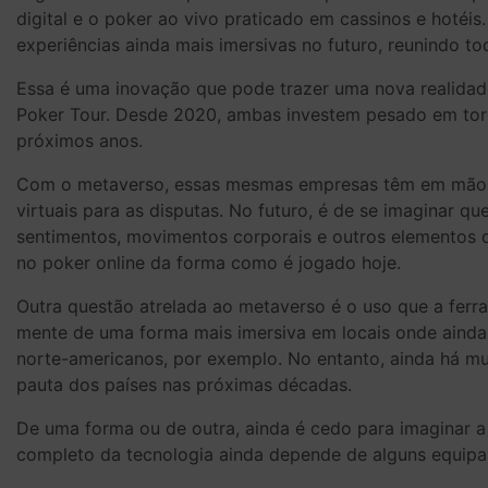
digital e o poker ao vivo praticado em cassinos e hotéi
experiências ainda mais imersivas no futuro, reunindo t
Essa é uma inovação que pode trazer uma nova realidade
Poker Tour. Desde 2020, ambas investem pesado em torne
próximos anos.
Com o metaverso, essas mesmas empresas têm em mãos um
virtuais para as disputas. No futuro, é de se imaginar qu
sentimentos, movimentos corporais e outros elementos qu
no poker online da forma como é jogado hoje.
Outra questão atrelada ao metaverso é o uso que a ferra
mente de uma forma mais imersiva em locais onde ainda
norte-americanos, por exemplo. No entanto, ainda há mui
pauta dos países nas próximas décadas.
De uma forma ou de outra, ainda é cedo para imaginar a
completo da tecnologia ainda depende de alguns equip