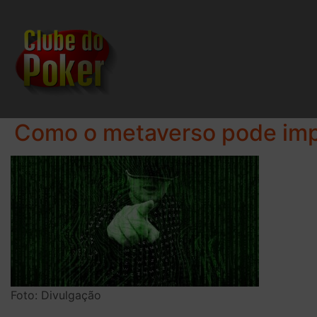
Como o metaverso pode imp
Foto: Divulgação