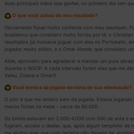
duas principais mãos que ganhei, no primeiro dia (em qu
O que você achou do seu resultado?
Obviamente fiquei muito contente com meu resultado. Foi
brasileiros que considero muito fortes por lá: o Christ
resultados (já inclusive joguei com eles no Portobello, 
jogador muito sólido, e o Omar Abede, que considero um
Aliás, aproveito para agradecer e mandar um puta abraç
durante o WSOP. A cada intervalo foram eles que me der
Valeu, Zidane e Omar!!!
Você lembra da jogada decisiva de sua eliminação?
O pior é que me lembro bem da jogada. Estava jogando j
menos fichas na mesa – cerca de 60.000.
Os blinds estavam em 2.000-4.000 com 500 de ante e eu 
fugiram, exceto o dealer, que, após algum tempinho de r
me ajudou mas que com certeza não deveria ter ajudado 