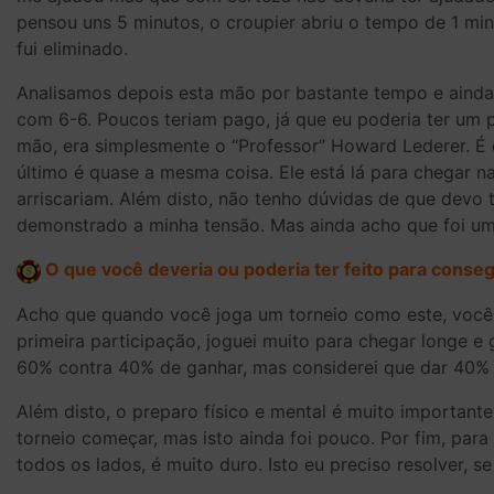
pensou uns 5 minutos, o croupier abriu o tempo de 1 min
fui eliminado.
Analisamos depois esta mão por bastante tempo e ainda
com 6-6. Poucos teriam pago, já que eu poderia ter um p
mão, era simplesmente o “Professor” Howard Lederer. É
último é quase a mesma coisa. Ele está lá para chegar na
arriscariam. Além disto, não tenho dúvidas de que devo 
demonstrado a minha tensão. Mas ainda acho que foi um 
O que você deveria ou poderia ter feito para conse
Acho que quando você joga um torneio como este, você j
primeira participação, joguei muito para chegar longe e
60% contra 40% de ganhar, mas considerei que dar 40% d
Além disto, o preparo físico e mental é muito important
torneio começar, mas isto ainda foi pouco. Por fim, pa
todos os lados, é muito duro. Isto eu preciso resolver, s