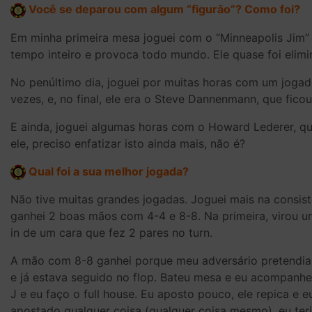
Você se deparou com algum “figurão”? Como foi?
Em minha primeira mesa joguei com o “Minneapolis Jim”
tempo inteiro e provoca todo mundo. Ele quase foi elimi
No penúltimo dia, joguei por muitas horas com um jogad
vezes, e, no final, ele era o Steve Dannenmann, que fico
E ainda, joguei algumas horas com o Howard Lederer, q
ele, preciso enfatizar isto ainda mais, não é?
Qual foi a sua melhor jogada?
Não tive muitas grandes jogadas. Joguei mais na consistê
ganhei 2 boas mãos com 4-4 e 8-8. Na primeira, virou u
in de um cara que fez 2 pares no turn.
A mão com 8-8 ganhei porque meu adversário pretendia 
e já estava seguido no flop. Bateu mesa e eu acompanhei.
J e eu faço o full house. Eu aposto pouco, ele repica e eu
apostado qualquer coisa (qualquer coisa mesmo), eu teri