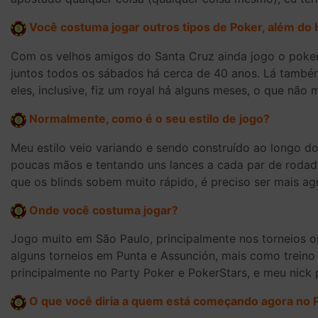
Você costuma jogar outros tipos de Poker, além do
Com os velhos amigos do Santa Cruz ainda jogo o poker
juntos todos os sábados há cerca de 40 anos. Lá também
eles, inclusive, fiz um royal há alguns meses, o que não
Normalmente, como é o seu estilo de jogo?
Meu estilo veio variando e sendo construído ao longo d
poucas mãos e tentando uns lances a cada par de rodad
que os blinds sobem muito rápido, é preciso ser mais ag
Onde você costuma jogar?
Jogo muito em São Paulo, principalmente nos torneios o
alguns torneios em Punta e Assunción, mais como trein
principalmente no Party Poker e PokerStars, e meu nick 
O que você diria a quem está começando agora no 