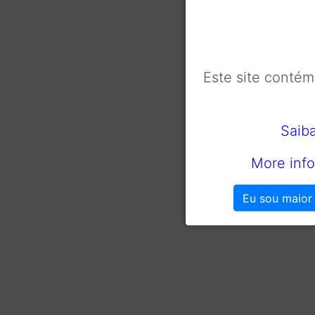
Este site conté
Saib
More info
Eu sou maior