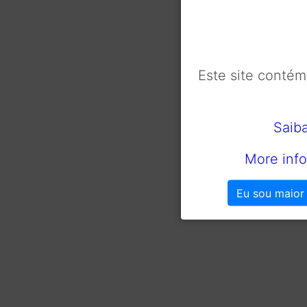
Este site conté
Saib
More info
Eu sou maior