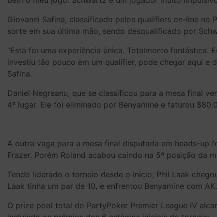
bem o meu jogo. Schwartz é um jogador muito impulsivo,
Giovanni Safina, classificado pelos qualifiers on-line n
sorte em sua última mão, sendo desqualificado por Schwa
“Esta foi uma experiência única. Totalmente fantástica. 
investiu tão pouco em um qualifier, pode chegar aqui e 
Safina.
Daniel Negreanu, que se classificou para a mesa final 
4º lugar. Ele foi eliminado por Benyamine e faturou $80.
A outra vaga para a mesa final disputada em heads-up 
Frazer. Porém Roland acabou caindo na 5ª posição da me
Tendo liderado o torneio desde o início, Phil Laak chego
Laak tinha um par de 10, e enfrentou Benyamine com AK. 
O prize pool total do PartyPoker Premier League IV alca