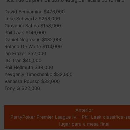
incluindo os prêmios dos 6 estágios iniciais do torneio:
David Benyamine $476,000
Luke Schwartz $258,000
Giovanni Safina $158,000
Phil Laak $146,000
Daniel Negreanu $132,000
Roland De Wolfe $114,000
Ian Frazer $52,000
JC Tran $40,000
Phil Hellmuth $38,000
Yevgeniy Timoshenko $32,000
Vanessa Rousso $32,000
Tony G $22,000
Post
navigation
Anterior
PartyPoker Premier League IV – Phil Laak classifica-s
lugar para a mesa final