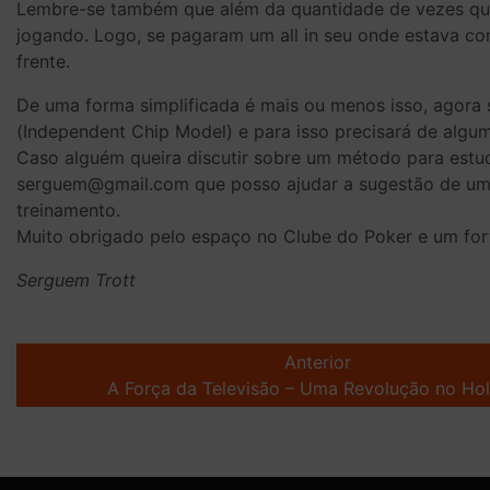
Lembre-se também que além da quantidade de vezes que 
jogando. Logo, se pagaram um all in seu onde estava co
frente.
De uma forma simplificada é mais ou menos isso, agora
(Independent Chip Model) e para isso precisará de algu
Caso alguém queira discutir sobre um método para estu
serguem@gmail.com
que posso ajudar a sugestão de um 
treinamento.
Muito obrigado pelo espaço no Clube do Poker e um for
Serguem Trott
Post
navigation
Anterior
A Força da Televisão – Uma Revolução no Ho