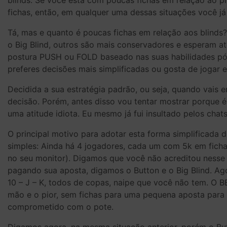
blinds. Se você está com poucas fichas em relação ao p
fichas, então, em qualquer uma dessas situações você
Tá, mas e quanto é poucas fichas em relação aos blinds?
o Big Blind, outros são mais conservadores e esperam a
postura PUSH ou FOLD baseado nas suas habilidades pós
preferes decisões mais simplificadas ou gosta de jogar 
Decidida a sua estratégia padrão, ou seja, quando vais
decisão. Porém, antes disso vou tentar mostrar porque 
uma atitude idiota. Eu mesmo já fui insultado pelos cha
O principal motivo para adotar esta forma simplificada
simples: Ainda há 4 jogadores, cada um com 5k em fichas
no seu monitor). Digamos que você não acreditou nesse
pagando sua aposta, digamos o Button e o Big Blind. Ago
10 – J – K, todos de copas, naipe que você não tem. O
mão e o pior, sem fichas para uma pequena aposta para 
comprometido com o pote.