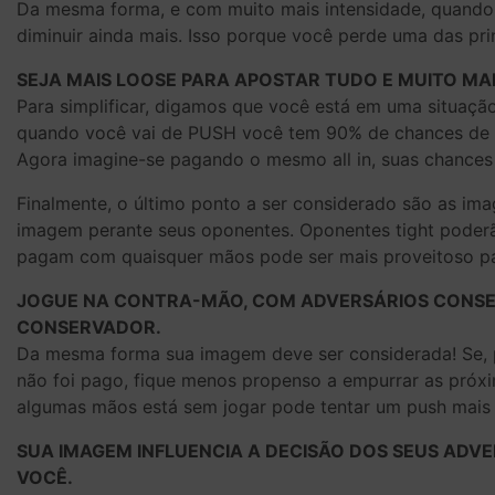
Da mesma forma, e com muito mais intensidade, quando a
diminuir ainda mais. Isso porque você perde uma das prin
SEJA MAIS LOOSE PARA APOSTAR TUDO E MUITO MAIS
Para simplificar, digamos que você está em uma situação
quando você vai de PUSH você tem 90% de chances de vi
Agora imagine-se pagando o mesmo all in, suas chances 
Finalmente, o último ponto a ser considerado são as ima
imagem perante seus oponentes. Oponentes tight poder
pagam com quaisquer mãos pode ser mais proveitoso pa
JOGUE NA CONTRA-MÃO, COM ADVERSÁRIOS CONSER
CONSERVADOR.
Da mesma forma sua imagem deve ser considerada! Se, 
não foi pago, fique menos propenso a empurrar as próxi
algumas mãos está sem jogar pode tentar um push mais a
SUA IMAGEM INFLUENCIA A DECISÃO DOS SEUS ADVE
VOCÊ.