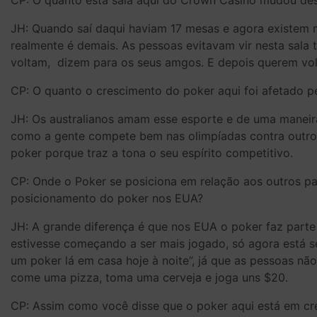
CP: O quanto esta sala aqui do Crown Casino mudou de
JH: Quando saí daqui haviam 17 mesas e agora existem 
realmente é demais. As pessoas evitavam vir nesta sala 
voltam, dizem para os seus amgos. E depois querem vo
CP: O quanto o crescimento do poker aqui foi afetado p
JH: Os australianos amam esse esporte e de uma maneir
como a gente compete bem nas olimpíadas contra outro
poker porque traz a tona o seu espírito competitivo.
CP: Onde o Poker se posiciona em relação aos outros p
posicionamento do poker nos EUA?
JH: A grande diferença é que nos EUA o poker faz parte 
estivesse começando a ser mais jogado, só agora está se
um poker lá em casa hoje à noite”, já que as pessoas nã
come uma pizza, toma uma cerveja e joga uns $20.
CP: Assim como você disse que o poker aqui está em c