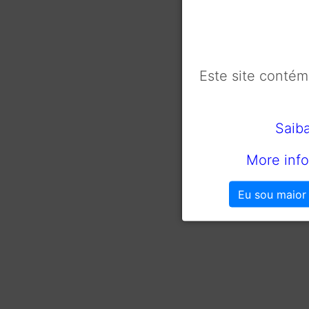
Este site conté
Saib
More info
Eu sou maior