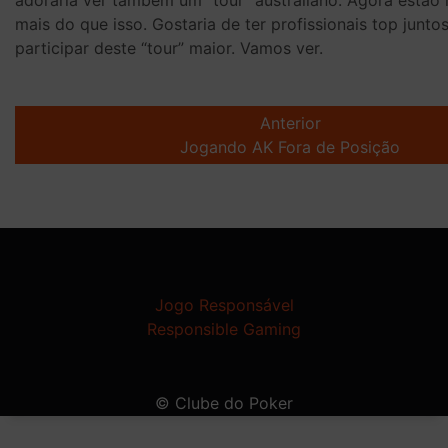
adoraria ver também um “tour” australiano. Agora estão
mais do que isso. Gostaria de ter profissionais top junto
participar deste “tour” maior. Vamos ver.
Post
navigation
Anterior
Jogando AK Fora de Posição
Jogo Responsável
Responsible Gaming
© Clube do Poker