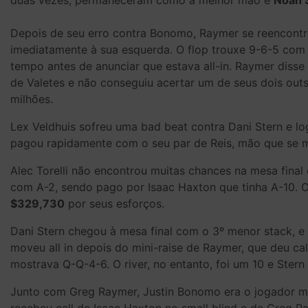
duas vezes, permaneceram como a melhor mão e
Noah 
Depois de seu erro contra Bonomo, Raymer se reencontro
imediatamente à sua esquerda. O flop trouxe 9-6-5 co
tempo antes de anunciar que estava all-in. Raymer disse “
de Valetes e não conseguiu acertar um de seus dois out
milhões.
Lex Veldhuis sofreu uma bad beat contra Dani Stern e lo
pagou rapidamente com o seu par de Reis, mão que se 
Alec Torelli não encontrou muitas chances na mesa final
com A-2, sendo pago por Isaac Haxton que tinha A-10. 
$329,730
por seus esforços.
Dani Stern chegou à mesa final com o 3º menor stack, e
moveu all in depois do mini-raise de Raymer, que deu ca
mostrava Q-Q-4-6. O river, no entanto, foi um 10 e Ster
Junto com Greg Raymer, Justin Bonomo era o jogador mai