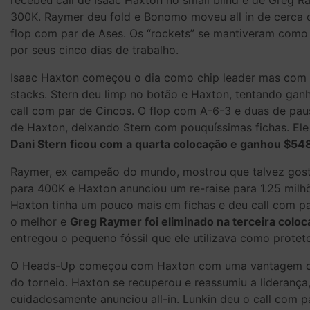
recebeu call de Isaac Haxton no small blind e de Greg 
300K. Raymer deu fold e Bonomo moveu all in de cerca 
flop com par de Ases. Os “rockets” se mantiveram como
por seus cinco dias de trabalho.
Isaac Haxton começou o dia como chip leader mas com q
stacks. Stern deu limp no botão e Haxton, tentando ganh
call com par de Cincos. O flop com A-6-3 e duas de pa
de Haxton, deixando Stern com pouquíssimas fichas. Ele 
Dani Stern ficou com a quarta colocação e ganhou $548
Raymer, ex campeão do mundo, mostrou que talvez gost
para 400K e Haxton anunciou um re-raise para 1.25 milh
Haxton tinha um pouco mais em fichas e deu call com pa
o melhor e
Greg Raymer foi eliminado na terceira col
entregou o pequeno fóssil que ele utilizava como protet
O Heads-Up começou com Haxton com uma vantagem de 2:
do torneio. Haxton se recuperou e reassumiu a liderança
cuidadosamente anunciou all-in. Lunkin deu o call com 