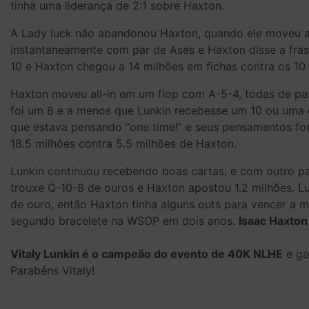
tinha uma liderança de 2:1 sobre Haxton.
A Lady luck não abandonou Haxton, quando ele moveu a
instantaneamente com par de Ases e Haxton disse a frase
10 e Haxton chegou a 14 milhões em fichas contra os 10 
Haxton moveu all-in em um flop com A-5-4, todas de pau
foi um 8 e a menos que Lunkin recebesse um 10 ou uma ca
que estava pensando “one time!” e seus pensamentos for
18.5 milhões contra 5.5 milhões de Haxton.
Lunkin continuou recebendo boas cartas, e com outro par
trouxe Q-10-8 de ouros e Haxton apostou 1.2 milhões. Lu
de ouro, então Haxton tinha alguns outs para vencer a mã
segundo bracelete na WSOP em dois anos.
Isaac Haxton
Vitaly Lunkin é o campeão do evento de 40K NLHE
e ga
Parabéns Vitaly!
Post