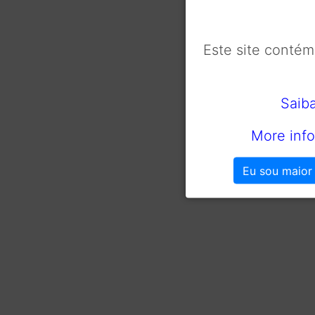
Este site conté
Saib
More info
Eu sou maior