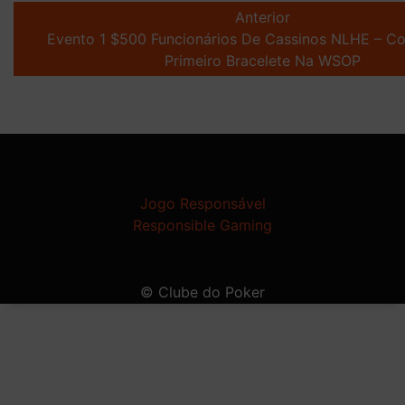
navigation
Anterior
Evento 1 $500 Funcionários De Cassinos NLHE – C
Primeiro Bracelete Na WSOP
Jogo Responsável
Responsible Gaming
© Clube do Poker