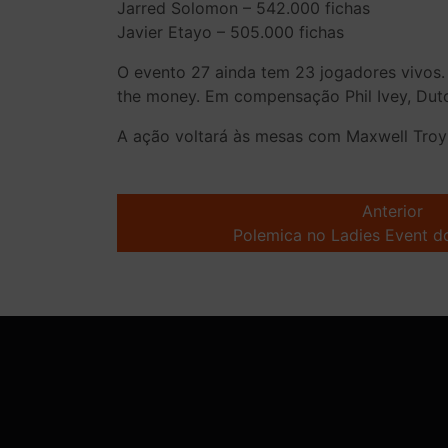
Jarred Solomon – 542.000 fichas
Javier Etayo – 505.000 fichas
O evento 27 ainda tem 23 jogadores vivos
the money. Em compensação Phil Ivey, Dut
A ação voltará às mesas com Maxwell Troy 
Post
navigation
Anterior
Polemica no Ladies Event 