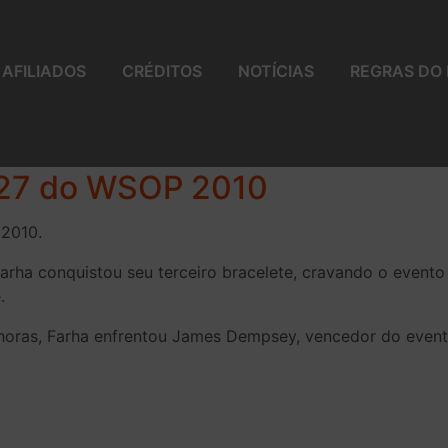
AFILIADOS
CRÉDITOS
NOTÍCIAS
REGRAS DO
e 27 do WSOP 2010
 2010.
ha conquistou seu terceiro bracelete, cravando o evento 
.
4 horas, Farha enfrentou James Dempsey, vencedor do eve