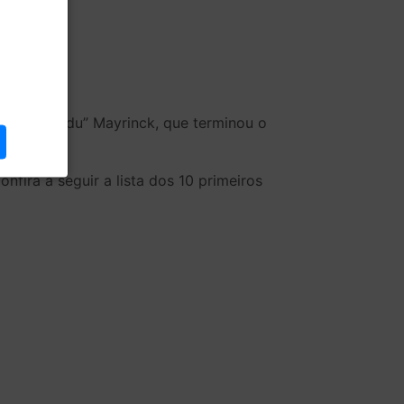
aria “Maridu” Mayrinck, que terminou o
fira a seguir a lista dos 10 primeiros