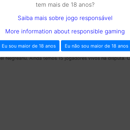
tem mais de 18 anos?
Saiba mais sobre jogo responsável
More information about responsible gaming
e em seu field 1.245 jogadores, dentre eles a brasileira M
Eu sou maior de 18 anos
Eu não sou maior de 18 anos
money. Por sua colocação Maridu levou o prêmio de $5.669.
el Negreanu. Ainda temos 15 jogadores vivos na disputa. Con