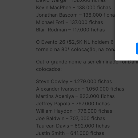
David Warga – 138.000 fichas
Kevin MacPhee – 138.000 fichas
Jonathan Bascom – 138.000 fichas
Michael Foti – 137.000 fichas
Blair Rodman – 117.000 fichas
O Evento 26 ($2,5K NL holdem 6 handed) tev
torneio na 80ª colocação, na zona in the 
Outro grande nome a ser eliminado foi Dani
colocados:
Steve Cowley – 1.279.000 fichas
Alexander Ivarsson – 1.050.000 fichas
Martins Adeniya – 823.000 fichas
Jeffrey Papola – 797.000 fichas
William Haydon – 776.000 fichas
Joe Baldwin – 707,.000 fichas
Taurean Davis – 692.000 fichas
Justin Smith – 641.000 fichas