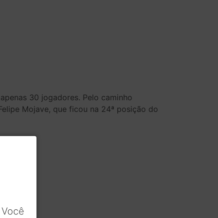
a apenas 30 jogadores. Pelo caminho
lipe Mojave, que ficou na 24ª posição do
 Você