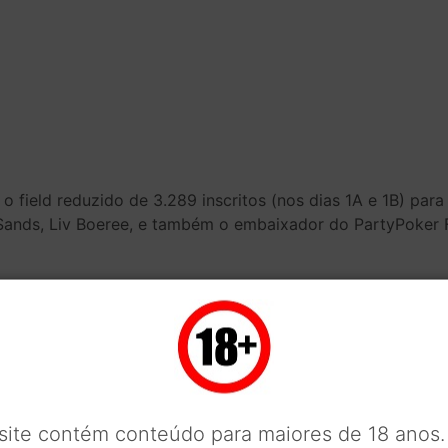
o field reduzido de 3.289 inscritos (nos dias 1A e 1B) par
nds, Liv Boeree, e também o embaixador do PartyPoker Fe
 Confira a seguir os 10 melhores até agora:
 site contém conteúdo para maiores de 18 anos.