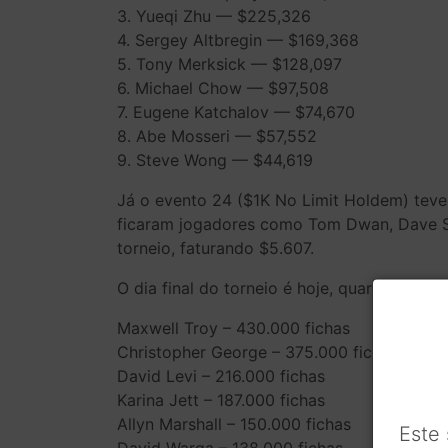
3. Yueqi Zhu — $225,326
4. Sergey Altbregin — $169,368
5. Tony Merksick — $128,097
6. Michael Chow — $97,508
7. Eugene Katchalov — $74,670
8. Abe Mosseri — $57,552
9. Steve Wong — $44,619
Já o evento 24 ($1K No Limit Holdem) teve 
ficaram jogadores como Tom Dwan, Dave Sa
torneio, faturando $5.607.
O dia final do torneio é hoje, quarta feira.
Maxwell Troy – 430.000 fichas
Christopher George – 375.000 fichas
David Levi – 216.000 fichas
Karina Jett – 187.000 fichas
Allyn Marshall – 150.000 fichas
Este