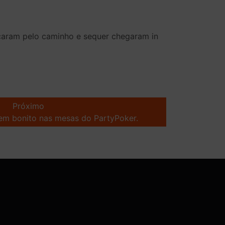
caram pelo caminho e sequer chegaram in
Próximo
em bonito nas mesas do PartyPoker.