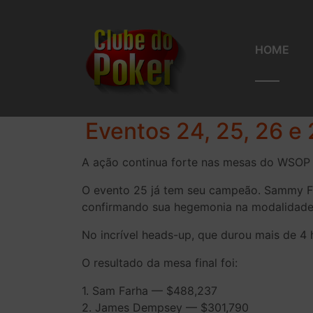
HOME
Eventos 24, 25, 26 
A ação continua forte nas mesas do WSOP
O evento 25 já tem seu campeão. Sammy Far
confirmando sua hegemonia na modalidade
No incrível heads-up, que durou mais de 
O resultado da mesa final foi:
1. Sam Farha — $488,237
2. James Dempsey — $301,790