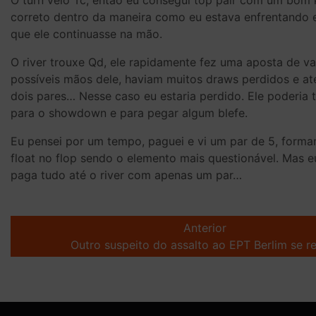
O turn veio Tc, então eu consegui top pair com um bom 
correto dentro da maneira como eu estava enfrentando el
que ele continuasse na mão.
O river trouxe Qd, ele rapidamente fez uma aposta de va
possíveis mãos dele, haviam muitos draws perdidos e 
dois pares… Nesse caso eu estaria perdido. Ele poderi
para o showdown e para pegar algum blefe.
Eu pensei por um tempo, paguei e vi um par de 5, forma
float no flop sendo o elemento mais questionável. Mas e
paga tudo até o river com apenas um par…
Post
navigation
Anterior
Outro suspeito do assalto ao EPT Berlim se r