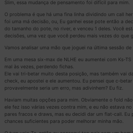
Slim, essa mudança de pensamento foi difícil para mim.
O problema é que há uma fina linha dividindo um call her
foi uma má decisão, ou, Eu ganhei esse pote então a deci
do tamanho do pote, no river, e venceu 1 deles. Você es
decisões, uma vez que você perdeu mais vezes do que 
Vamos analisar uma mão que joguei na última sessão de c
Em uma mesa six-max de NLHE eu aumentei com Ks-TS no 
mal às vezes, perdendo fichas.
Ele vai tri-betar muito desta posição, mas também vai da
check, eu apostei e ele aumentou. Eu pensei que c-betar
provavelmente seria um erro, mas adivinhem? Eu fiz.
Haviam muitas opções para mim. Obviamente o fold não 
ele fez isso várias vezes contra mim, e eu não estava no c
pares fracos e draws, mas eu decidi dar um flat-call. Eu 
chances suficientes para poder melhorar minha mão.