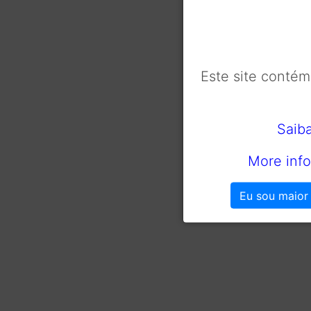
Este site conté
Saib
More info
Eu sou maior