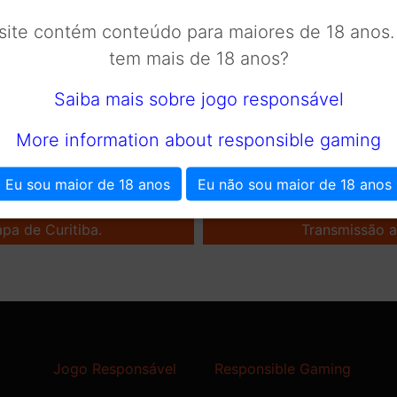
 site contém conteúdo para maiores de 18 anos.
tem mais de 18 anos?
Saiba mais sobre jogo responsável
More information about responsible gaming
Eu sou maior de 18 anos
Eu não sou maior de 18 anos
pa de Curitiba.
Transmissão a
Jogo Responsável
Responsible Gaming