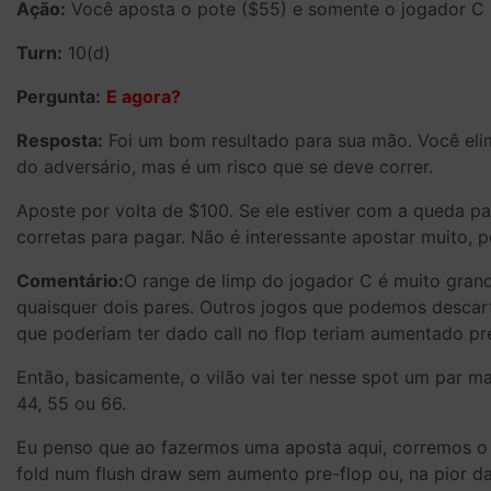
Ação:
Você aposta o pote ($55) e somente o jogador C 
Turn:
10(d)
Pergunta:
E agora?
Resposta:
Foi um bom resultado para sua mão. Você elim
do adversário, mas é um risco que se deve correr.
Aposte por volta de $100. Se ele estiver com a queda pa
corretas para pagar. Não é interessante apostar muito,
Comentário:
O range de limp do jogador C é muito gran
quaisquer dois pares. Outros jogos que podemos descar
que poderiam ter dado call no flop teriam aumentado p
Então, basicamente, o vilão vai ter nesse spot um par m
44, 55 ou 66.
Eu penso que ao fazermos uma aposta aqui, corremos o
fold num flush draw sem aumento pre-flop ou, na pior das