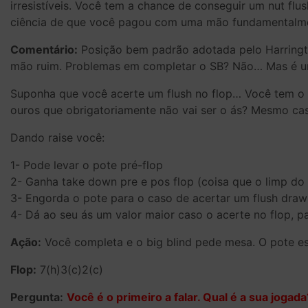
irresistíveis. Você tem a chance de conseguir um nut fl
ciência de que você pagou com uma mão fundamentalment
Comentário:
Posição bem padrão adotada pelo Harringt
mão ruim. Problemas em completar o SB? Não… Mas é 
Suponha que você acerte um flush no flop… Você tem o
ouros que obrigatoriamente não vai ser o ás? Mesmo ca
Dando raise você:
1- Pode levar o pote pré-flop
2- Ganha take down pre e pos flop (coisa que o limp do
3- Engorda o pote para o caso de acertar um flush dra
4- Dá ao seu ás um valor maior caso o acerte no flop, p
Ação:
Você completa e o big blind pede mesa. O pote e
Flop:
7(h)3(c)2(c)
Pergunta:
Você é o primeiro a falar. Qual é a sua jogada