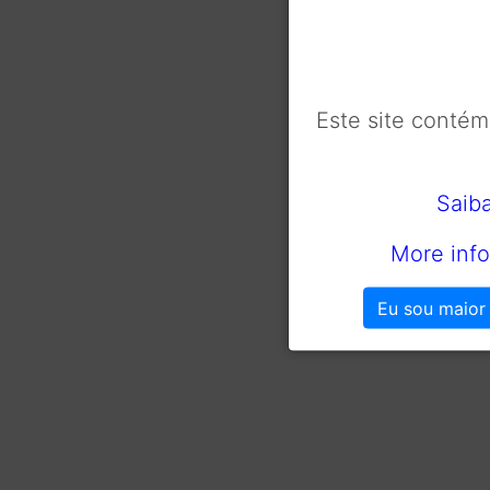
Este site conté
Saib
More info
Eu sou maior