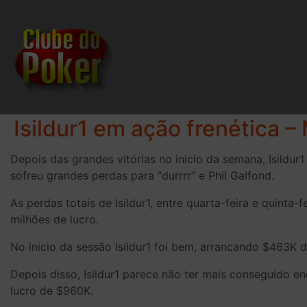
Isildur1 em ação frenética 
Depois das grandes vitórias no inicio da semana, Isildu
sofreu grandes perdas para “durrrr” e Phil Galfond.
As perdas totais de Isildur1, entre quarta-feira e quinta
milhões de lucro.
No inicio da sessão Isildur1 foi bem, arrancando $463K
Depois disso, Isildur1 parece não ter mais conseguido
lucro de $960K.