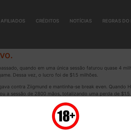
AFILIADOS
CRÉDITOS
NOTÍCIAS
REGRAS DO
vo.
passado, quando em uma única sessão faturou quase 4 milhõ
game. Dessa vez, o lucro foi de $1.5 milhões.
jogava contra Ziigmund e mantinha-se break even. Quando Ha
ou a sessão de 2800 mãos, totalizando uma perda de $1.5 
 pouco tempo depois, voltou para a disputa contra Ziigmund
puta heads up começou nas mesas de 200/400 PLO, e depoi
rca de $300K, deixando Isildur1 completamente quebrado.