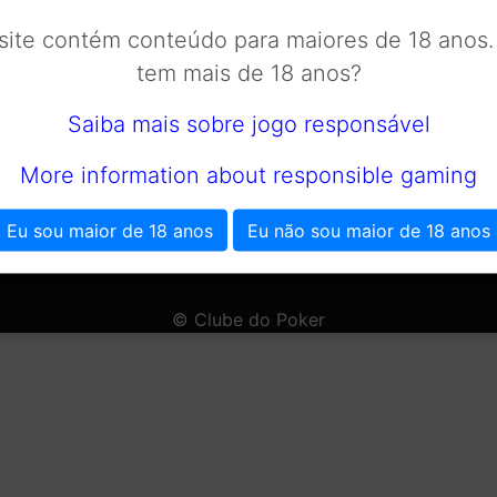
 site contém conteúdo para maiores de 18 anos.
 Bay 101 – Shooting Star
Novidades na
tem mais de 18 anos?
Saiba mais sobre jogo responsável
More information about responsible gaming
Eu sou maior de 18 anos
Eu não sou maior de 18 anos
Jogo Responsável
Responsible Gaming
© Clube do Poker