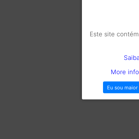
Este site conté
Saib
More info
Eu sou maior