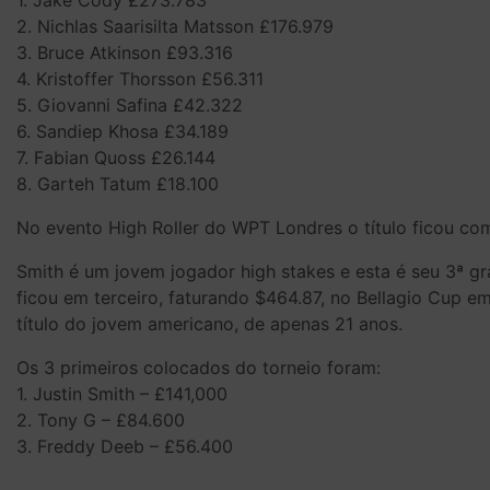
1. Jake Cody £273.783
2. Nichlas Saarisilta Matsson £176.979
3. Bruce Atkinson £93.316
4. Kristoffer Thorsson £56.311
5. Giovanni Safina £42.322
6. Sandiep Khosa £34.189
7. Fabian Quoss £26.144
8. Garteh Tatum £18.100
No evento High Roller do WPT Londres o título ficou co
Smith é um jovem jogador high stakes e esta é seu 3ª g
ficou em terceiro, faturando $464.87, no Bellagio Cup e
título do jovem americano, de apenas 21 anos.
Os 3 primeiros colocados do torneio foram:
1. Justin Smith – £141,000
2. Tony G – £84.600
3. Freddy Deeb – £56.400