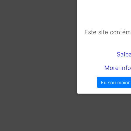
Este site conté
Saib
More info
Eu sou maior