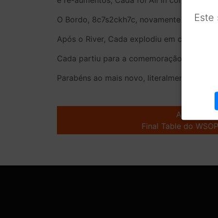
e re-aumentos, Cada foi All in com seu par
Este
O Bordo, 8c7s2ckh7c, novamente não alter
Após o River, Cada explodiu em comemora
Cada partiu para a comemoração em duas f
Parabéns ao mais novo, literalmente falan
Post
navigation
Anterior
Final Table do WSO