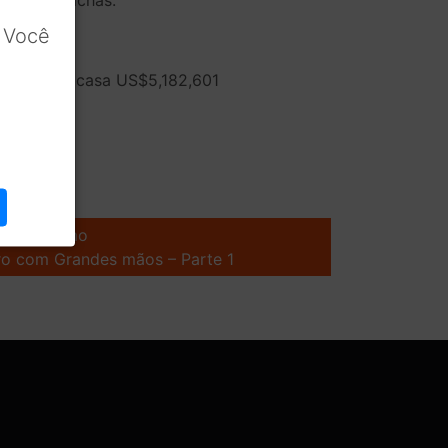
hões de fichas.
 Você
evou para casa US$5,182,601
chigan.
Próximo
ro com Grandes mãos – Parte 1