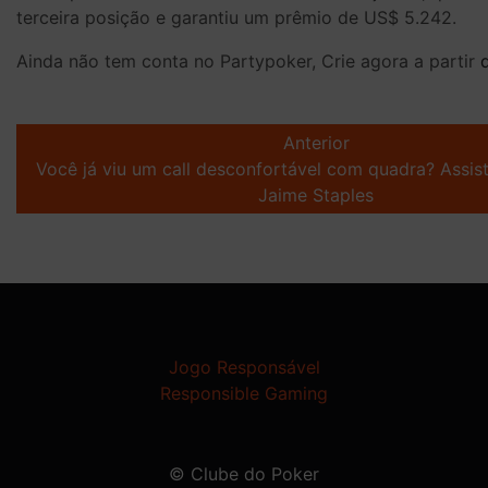
terceira posição e garantiu um prêmio de US$ 5.242.
Ainda não tem conta no Partypoker, Crie agora a partir
Post
navigation
Anterior
Você já viu um call desconfortável com quadra? Assist
Jaime Staples
Jogo Responsável
Responsible Gaming
© Clube do Poker