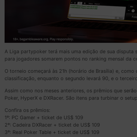
A Liga partypoker terá mais uma edição de sua disputa 
para jogadores somarem pontos no ranking mensal da co
O torneio começará às 21h (horário de Brasília) e, com
classificação, enquanto o segundo levará 90, e o tercei
Assim como nos meses anteriores, os prêmios que serão
Poker, HyperX e DXRacer. São itens para turbinar o setup,
Confira os prêmios:
1º: PC Gamer + ticket de US$ 109
2º: Cadeira DXRacer + ticket de US$ 109
3º: Real Poker Table + ticket de US$ 109