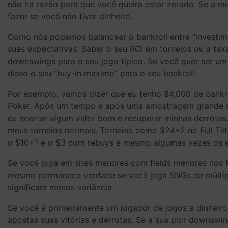
não há razão para que você queira estar zerado. Se a me
fazer se você não tiver dinheiro.
Como nós podemos balancear o bankroll entre “investime
suas expectativas. Saber o seu ROI em torneios ou a ta
downswings para o seu jogo típico. Se você quer ser u
disso o seu “buy-in máximo” para o seu bankroll.
Por exemplo, vamos dizer que eu tenho $4,000 de bankrol
Poker. Após um tempo e após uma amostragem grande o s
eu acertar algum valor bom e recuperar minhas derrotas
meus torneios normais. Torneios como $24+2 no Full Tilt
o $10+1 e o $3 com rebuys e mesmo algumas vezes os ev
Se você joga em sites menores com fields menores nos 
mesmo permanece verdade se você joga SNGs de múltipl
significam menos variância.
Se você é primeiramente um jogador de jogos a dinheiro,
apostas suas vitórias e derrotas. Se a sua pior downs