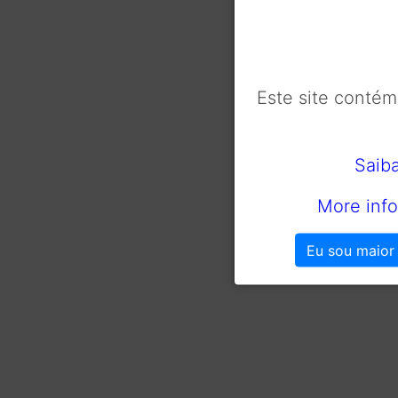
Este site conté
Saib
More info
Eu sou maior