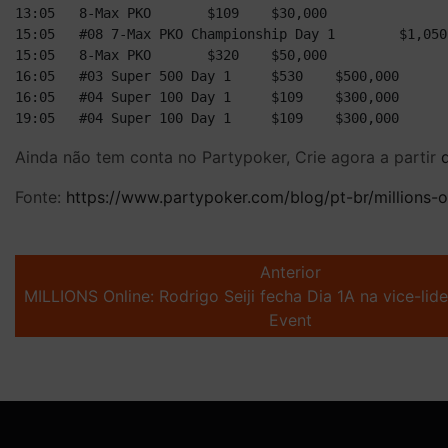
13:05	8-Max PKO	$109	$30,000

15:05	#08 7-Max PKO Championship Day 1	$1,050	$500,000

15:05	8-Max PKO	$320	$50,000

16:05	#03 Super 500 Day 1	$530	$500,000

16:05	#04 Super 100 Day 1	$109	$300,000

Ainda não tem conta no Partypoker, Crie agora a partir
Fonte:
https://www.partypoker.com/blog/pt-br/millions
Post
navigation
Anterior
MILLIONS Online: Rodrigo Seiji fecha Dia 1A na vice-li
Event