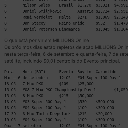
5	Nilson Sales	Brasil	$1,270	$3,321	$4,591

6	Daniel Smiljkovic	Austria	$2,724	$2,551	$5,275

7	Remi Verdelet	Malta	$271	$1,869	$2,140

8	Dan Stacey	Reino Unido	$932	$1,479	$2,411

O que está por vir em MILLIONS Online
Os próximos dias estão repletos de ação MILLIONS Onlin
nesta terça-feira, 6 de setembro e quarta-feira, 7 de s
satélite, incluindo $0,01 centrolls do Evento principal.
Data	Hora (BRT)	Evento	Buy-in	Garantido

Mar – 6 de setembro	12:05	#04 Super 100 Day 1	$109	$300,000

13:05	7-Max PKO	$109	$25,000

15:05	#08 7-Max PKO Championship Day 1	$1,050	$500,000

15:05	8-Max PKO	$215	$50,000

16:05	#03 Super 500 Day 1	$530	$500,000

16:05	#04 Super 100 Day 1	$109	$300,000

17:30	6-Max Turbo Deepstack	$215	$20,000

19:05	#04 Super 100 Day 1	$109	$300,000

Qua – 7 setembro	12:05	#04 Super 100 Day 1	$109	$300,000
