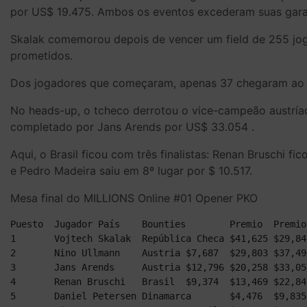
por US$ 19.475. Ambos os eventos excederam suas gara
Skalak comemorou depois de vencer um field de 255 jo
prometidos.
Dos jogadores que começaram, apenas 37 chegaram ao Di
No heads-up, o tcheco derrotou o vice-campeão austría
completado por Jans Arends por US$ 33.054 .
Aqui, o Brasil ficou com três finalistas: Renan Bruschi
e Pedro Madeira saiu em 8º lugar por $ 10.517.
Mesa final do MILLIONS Online #01 Opener PKO
Puesto	Jugador	País	Bounties	Premio	Premio total

1	Vojtech Skalak	República Checa	$41,625	$29,841	$71,466

2	Nino Ullmann	Austria	$7,687	$29,803	$37,490

3	Jans Arends	Austria	$12,796	$20,258	$33,054

4	Renan Bruschi	Brasil	$9,374	$13,469	$22,843

5	Daniel Petersen	Dinamarca	$4,476	$9,835	$14,311
