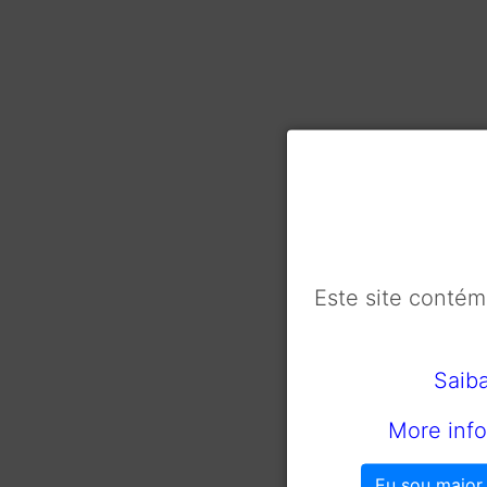
Este site conté
Saib
More info
Eu sou maior