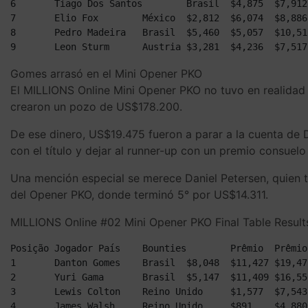
6	Tiago Dos Santos	Brasil	$4,875	$7,912	$12,787

7	Elio Fox	México	$2,812	$6,074	$8,886

8	Pedro Madeira	Brasil	$5,460	$5,057	$10,517

Gomes arrasó en el Mini Opener PKO
El MILLIONS Online Mini Opener PKO no tuvo en realidad 
crearon un pozo de US$178.200.
De ese dinero, US$19.475 fueron a parar a la cuenta de
con el título y dejar al runner-up con un premio consuelo
Una mención especial se merece Daniel Petersen, quien 
del Opener PKO, donde terminó 5° por US$14.311.
MILLIONS Online #02 Mini Opener PKO Final Table Result
Posição	Jogador	País	Bounties	Prêmio	Prêmio total

1	Danton Gomes	Brasil	$8,048	$11,427	$19,475

2	Yuri Gama	Brasil	$5,147	$11,409	$16,556

3	Lewis Colton	Reino Unido	$1,577	$7,543	$9,120

4	James Walsh	Reino Unido	$891	$4,880	$5,771
