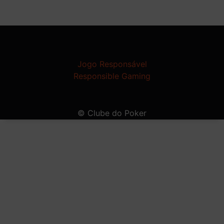
Jogo Responsável
Responsible Gaming
© Clube do Poker