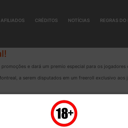
AFILIADOS
CRÉDITOS
NOTÍCIAS
REGRAS DO
l!
 promoções e dará um premio especial para os jogadores 
ontreal, a serem disputados em um freeroll exclusivo aos
e de poker (mesas heads up e de freerolls não estão inclu
-9, 7-7, 8-7 suited, 6-6 e 3-3. Estas são numerações de ca