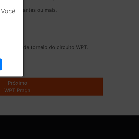
25 participantes ou mais.
 Você
lusas.
este grande torneio do circuito WPT.
Próximo
WPT Praga