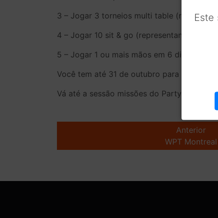
3 – Jogar 3 torneios multi table (represent
Este
4 – Jogar 10 sit & go (representando as 10
5 – Jogar 1 ou mais mãos em 6 dias diferen
Você tem até 31 de outubro para concluir 
Vá até a sessão missões do PartyPoker, de
Post
navigation
Anterior
WPT Montreal