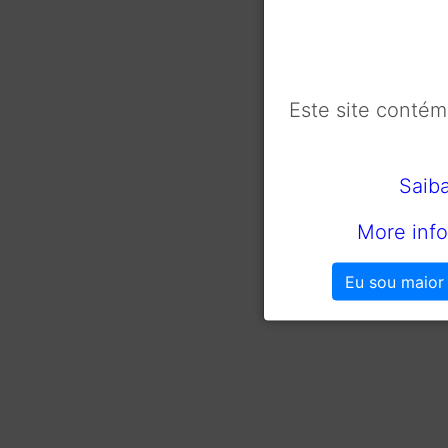
Este site conté
Saib
More info
Eu sou maior