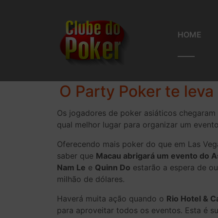
HOME
O Party Poker te leva
Os jogadores de poker asiáticos chegara
qual melhor lugar para organizar um evento
Oferecendo mais poker do que em Las Vegas
saber que
Macau abrigará um evento do A
Nam Le
e
Quinn Do
estarão a espera de ou
milhão de dólares.
Haverá muita ação quando o
Rio Hotel & C
para aproveitar todos os eventos. Esta é