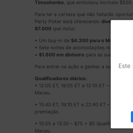
Timoshenko
, que embolsou incríveis $500.
Para ter a certeza que não faltarão oport
Party Poker está oferecendo
diversos saté
$7.000
que inclui:
• Um buy-in de
$4.300 para o Main Event
• Sete noites de acomodações no
Rio Hote
•
$1.600 em dinheiro
para as suas despes
Este
Para entrar na ação e ganhar a sua vaga n
Qualificadores diários:
• 12:05 ET, 18:05 ET e 12:10 ET – Sub Qua
Macau.
• 15:40 ET, 19:10 ET e 22:40 ET – Sub Qua
premiação.
• 15:55 e 13:30 – $75 + $5 Qualificador p
Macau.