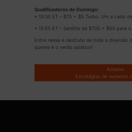
Qualificadores de Domingo:
• 13:30 ET – $75 + $5 Turbo. Um a cada de
• 15:55 ET – Satélite de $700 + $50 para 
Entre nessa e desfrute de toda a diversão 
quente é o verão asiático!
Post
navigation
Anterior
Estratégias de aumento d