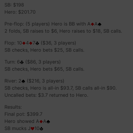
SB: $198
Hero: $201.70
Pre-flop: (5 players) Hero is BB with A
A
2 folds, SB raises to $6, Hero raises to $18, SB calls.
Flop: 10
4
7
($36, 3 players)
SB checks, Hero bets $25, SB calls.
Turn: 6
($86, 3 players)
SB checks, Hero bets $65, SB calls.
River: 2
($216, 3 players)
SB checks, Hero is all-in $93.7, SB calls all-in $90.
Uncalled bets: $3.7 returned to Hero.
Results:
Final pot: $399.7
Hero showed A
A
SB mucks J
10