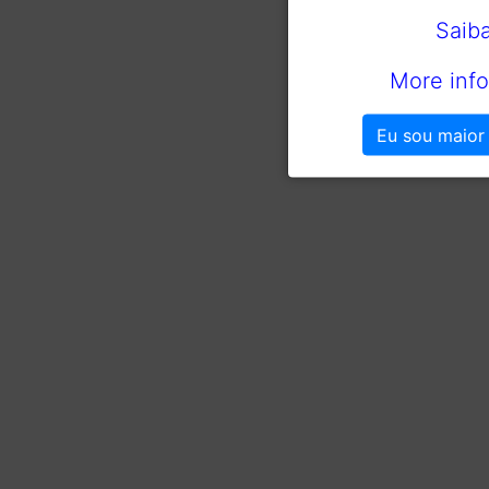
Saib
More info
Eu sou maior