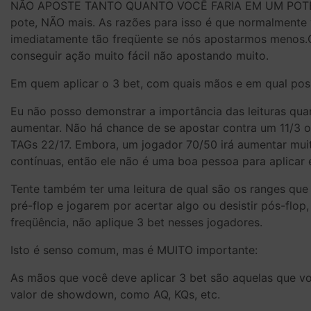
NÃO APOSTE TANTO QUANTO VOCÊ FARIA EM UM POTE NOR
pote, NÃO mais. As razões para isso é que normalmente 
imediatamente tão freqüente se nós apostarmos menos
conseguir ação muito fácil não apostando muito.
Em quem aplicar o 3 bet, com quais mãos e em qual pos
Eu não posso demonstrar a importância das leituras quan
aumentar. Não há chance de se apostar contra um 11/3
TAGs 22/17. Embora, um jogador 70/50 irá aumentar muit
contínuas, então ele não é uma boa pessoa para aplicar
Tente também ter uma leitura de qual são os ranges qu
pré-flop e jogarem por acertar algo ou desistir pós-flop
freqüência, não aplique 3 bet nesses jogadores.
Isto é senso comum, mas é MUITO importante:
As mãos que você deve aplicar 3 bet são aquelas que 
valor de showdown, como AQ, KQs, etc.