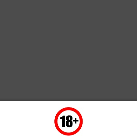
AFILIADOS
CRÉDITOS
NOTÍCIAS
REGRAS DO
r brasileiro no The Grand do 
inal da edição deste domingo (07) do The Grand, principal
garam à decisão.
enho. Eliminado na quarta colocação, o grinder garantiu u
 Selouan acabou em oitavo lugar (US$ 4.871) e Dante Goya
, que superou o alemão Leon Sturm no heads-up. Após um a
ii Novak completou o pódio na terceira posição (US$ 14.98