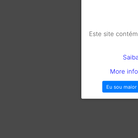
Este site conté
Saib
More info
Eu sou maior