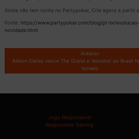
Ainda não tem conta no Partypoker, Crie agora a partir
Fonte:
https://www.partypoker.com/blog/pt-br/evolucao
novidade.html
Post
navigation
Anterior
Allison Eleres vence The Grand e ‘devolve’ ao Brasil
torneio
Jogo Responsável
Responsible Gaming