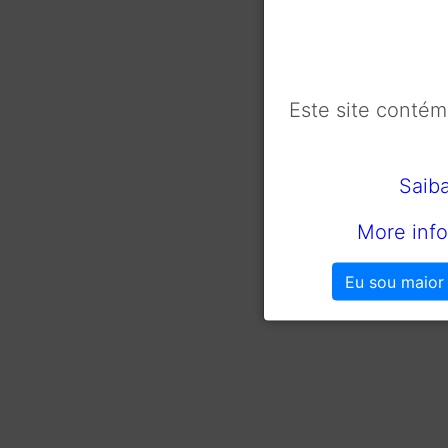
Este site conté
Saib
More info
Eu sou maior