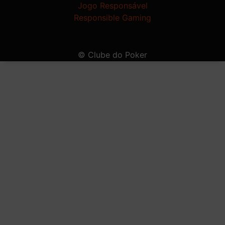
Jogo Responsável
Responsible Gaming
© Clube do Poker