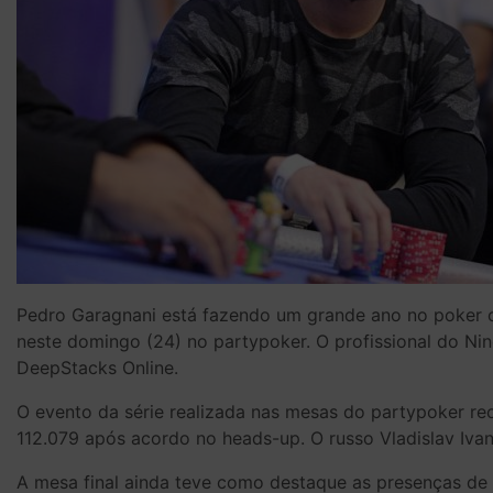
Pedro Garagnani está fazendo um grande ano no poker on
neste domingo (24) no partypoker. O profissional do Ni
DeepStacks Online.
O evento da série realizada nas mesas do partypoker re
112.079 após acordo no heads-up. O russo Vladislav Iva
A mesa final ainda teve como destaque as presenças de