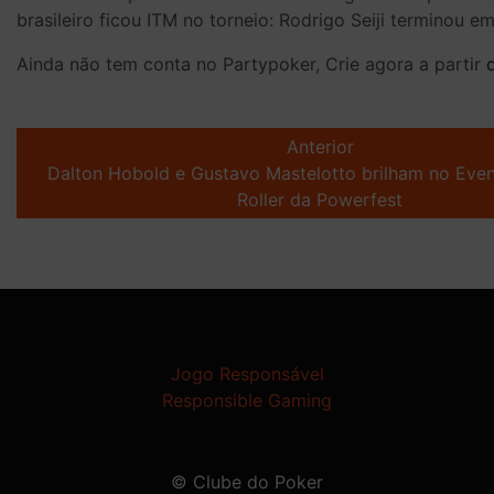
brasileiro ficou ITM no torneio: Rodrigo Seiji terminou e
Ainda não tem conta no Partypoker, Crie agora a partir
Post
navigation
Anterior
Dalton Hobold e Gustavo Mastelotto brilham no Even
Roller da Powerfest
Jogo Responsável
Responsible Gaming
© Clube do Poker