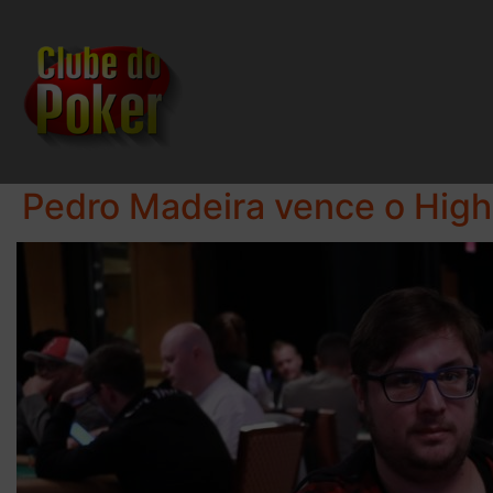
Pedro Madeira vence o High 