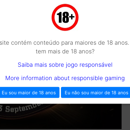
 site contém conteúdo para maiores de 18 anos.
tem mais de 18 anos?
Saiba mais sobre jogo responsável
More information about responsible gaming
Eu sou maior de 18 anos
Eu não sou maior de 18 anos