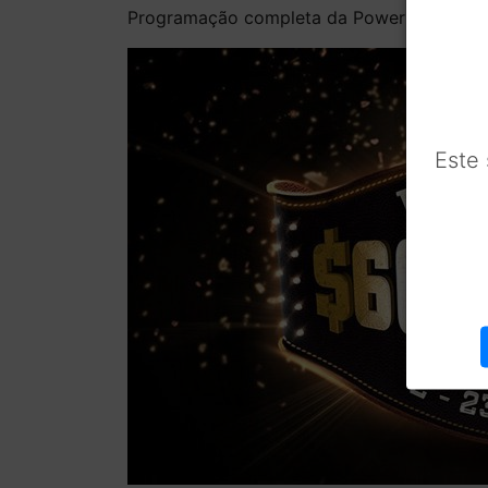
Programação completa da Powerfest
Este