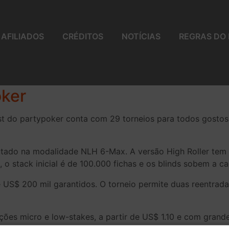
AFILIADOS
CRÉDITOS
NOTÍCIAS
REGRAS DO
oker
do partypoker conta com 29 torneios para todos gostos e
tado na modalidade NLH 6-Max. A versão High Roller tem 
 o stack inicial é de 100.000 fichas e os blinds sobem a c
 US$ 200 mil garantidos. O torneio permite duas reentradas,
pções micro e low-stakes, a partir de US$ 1.10 e com gran