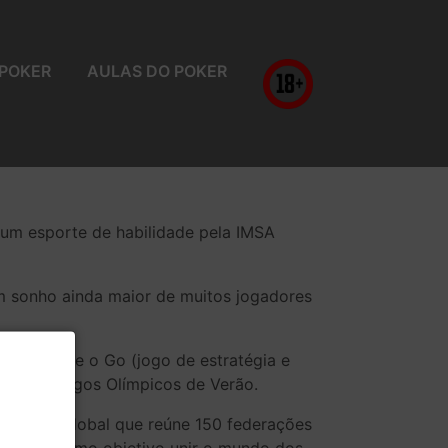
 POKER
AULAS DO POKER
 um esporte de habilidade pela IMSA
um sonho ainda maior de muitos jogadores
, damas e o Go (jogo de estratégia e
nto aos Jogos Olímpicos de Verão.
azinação Global que reúne 150 federações