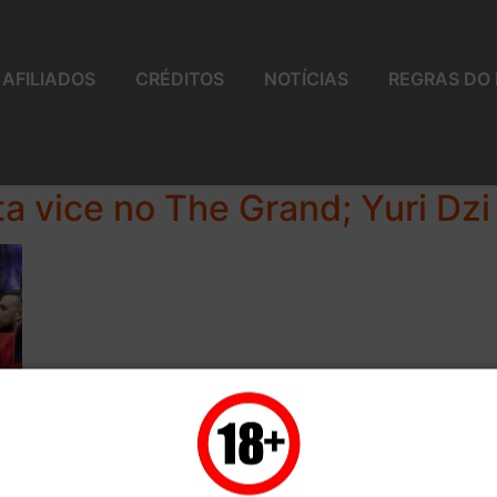
AFILIADOS
CRÉDITOS
NOTÍCIAS
REGRAS DO
ta vice no The Grand; Yuri Dzi
empo o principal torneio high stakes da sala. Um torneio 
sas os melhores jogadores do mundo.