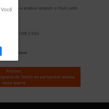
o heads-up e acabou levando o título junto
 Você
cação, com US$ 2.933.
ca-em-nono.html
Próximo
programa da Twitch do partypoker estreia
nesta quarta