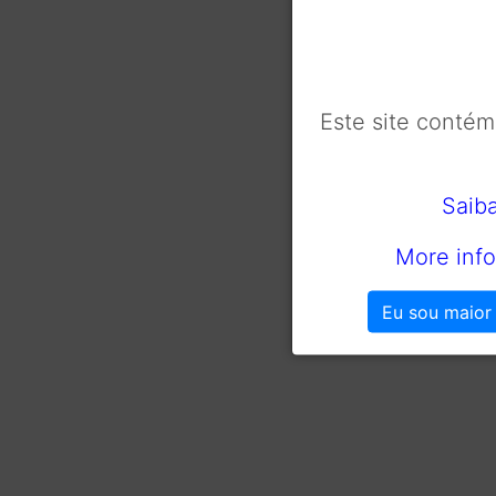
Este site conté
Saib
More info
Eu sou maior