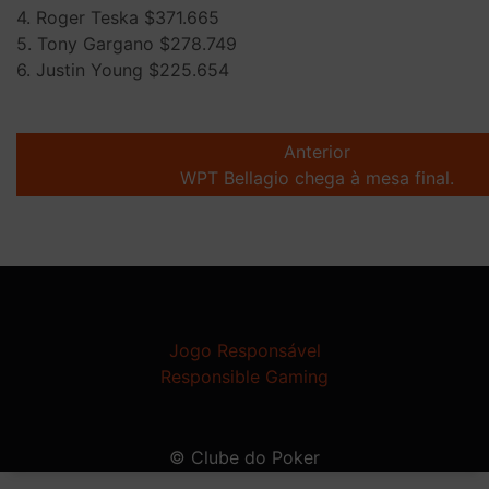
4. Roger Teska $371.665
5. Tony Gargano $278.749
6. Justin Young $225.654
Post
navigation
Anterior
WPT Bellagio chega à mesa final.
Jogo Responsável
Responsible Gaming
© Clube do Poker