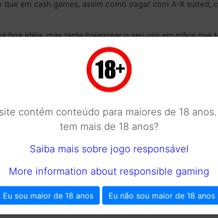
 que em cash games, assim como pagar com A-X suited, co
ma boa idéia, mas tente balancear o seu uso em mãos que 
altos. Porém, cuidado com os pares médios, eles podem co
, aplicando continuation bet em posição na maioria das ve
mar decisões lógicas sobre quando deve apostar alto, cont
 site contém conteúdo para maiores de 18 anos.
.
tem mais de 18 anos?
dência é também fundamental, pelo menos não em termos 
Saiba mais sobre jogo responsável
r double barrel em certas cartas no turn. Você também de
rtas vierem. Isso ajudará a evitar ficar em situações difíc
More information about responsible gaming
que seu oponente irá sempre agir depois de você (embora 
is limitadas. Normalmente, se você pagar, seu oponente ap
Eu sou maior de 18 anos
Eu não sou maior de 18 anos
maior parte das mãos marginais e jogos muito fortes.