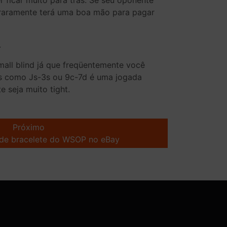
r ficar muito para trás. Se seu oponente
le raramente terá uma boa mão para pagar
.
mall blind já que freqüentemente você
os como Js-3s ou 9c-7d é uma jogada
 seja muito tight.
Próximo
ende bracelete do WSOP no eBay