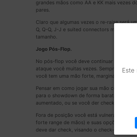
grandes mãos como AA e KK mais vezes do
pares.
Claro que algumas vezes o re-raise será u
Q, Q-Q, J-J e suited connectors médios e 
tamanho.
Jogo Pós-Flop.
No pós-flop você deve continuar a apostar
ataque você muitas vezes. Sempre tente to
Este
você tem uma mão forte, marginal ou fraca
Pensar em como jogar sua mão com antece
para o showdown de forma barata ou aplica
aumentado, ou se você der check e certas ca
Fora de posição você está vulnerável, por
forte range de mãos) e suas opções são ma
deve dar check, visando o check-call com 