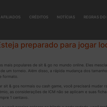
AFILIADOS
CRÉDITOS
NOTÍCIAS
REGRAS DO
steja preparado para jogar lo
 mais populares de sit & go no mundo online. Eles mescla
de um torneio. Além disso, a rápida mudança dos tamanhos
e formato.
ar sit & gos normais ou cash game, você precisará mudar r
êmio, as considerações de ICM não se aplicam e suas ficha
empre 1 centavo.