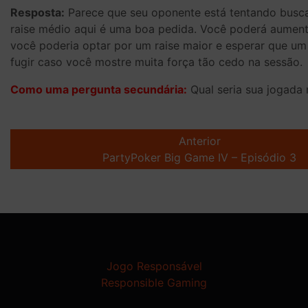
Resposta:
Parece que seu oponente está tentando buscar 
raise médio aqui é uma boa pedida. Você poderá aument
você poderia optar por um raise maior e esperar que um
fugir caso você mostre muita força tão cedo na sessão.
Como uma pergunta secundária:
Qual seria sua jogada
Post
navigation
Anterior
PartyPoker Big Game IV – Episódio 3
Jogo Responsável
Responsible Gaming