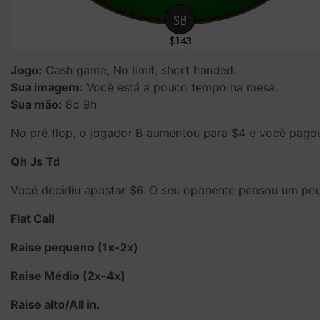
Jogo:
Cash game, No limit, short handed.
Sua imagem:
Você está a pouco tempo na mesa.
Sua mão:
8c 9h
No pré flop, o jogador B aumentou para $4 e você pagou
Qh Js Td
Você decidiu apostar $6. O seu oponente pensou um pouc
Flat Call
Raise pequeno (1x-2x)
Raise Médio (2x-4x)
Raise alto/All in.