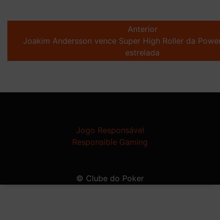
Post
navigation
Anterior
Joakim Andersson vence Super High Roller da Powe
estrelada
Jogo Responsável
Responsible Gaming
© Clube do Poker