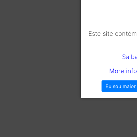
Este site conté
Saib
More info
Eu sou maior