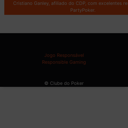
Cristiano Ganley, afiliado do CDP, com excelentes r
PartyPoker.
Jogo Responsável
Responsible Gaming
© Clube do Poker