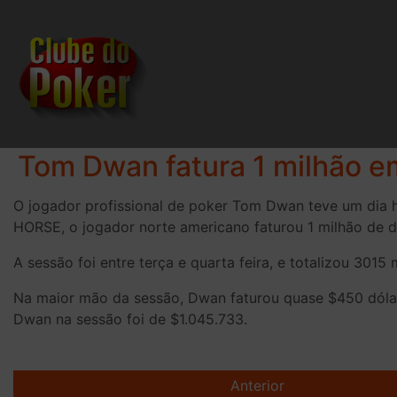
Tom Dwan fatura 1 milhão e
O jogador profissional de poker Tom Dwan teve um dia h
HORSE, o jogador norte americano faturou 1 milhão de d
A sessão foi entre terça e quarta feira, e totalizou 30
Na maior mão da sessão, Dwan faturou quase $450 dólare
Dwan na sessão foi de $1.045.733.
Post
navigation
Anterior