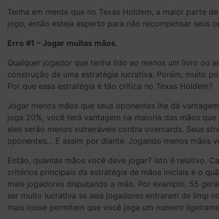
Tenha em mente que no Texas Holdem, a maior parte de s
jogo, então esteja esperto para não recompensar seus 
Erro #1 – Jogar muitas mãos.
Qualquer jogador que tenha lido ao menos um livro ou art
construção de uma estratégia lucrativa. Porém, muito p
Por que essa estratégia é tão crítica no Texas Holdem?
Jogar menos mãos que seus oponentes lhe dá vantagem
joga 20%, você terá vantagem na maioria das mãos que 
eles serão menos vulneráveis contra overcards. Seus stra
oponentes… E assim por diante. Jogando menos mãos vo
Então, quantas mãos você deve jogar? Isto é relativo. C
critérios principais da estratégia de mãos iniciais é o 
mais jogadores disputando a mão. Por exemplo, 55 gera
ser muito lucrativa se seis jogadores entraram de limp 
mais loose permitem que você joga um numero ligeiram