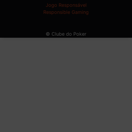
Jogo Responsável
Responsible Gaming
© Clube do Poker