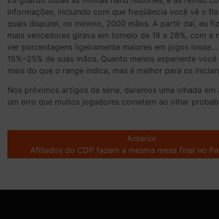
Eu guardo todas as minhas hand histories, e às reviso 
informações, incluindo com que freqüência você vê o flo
quais disputei, no mínimo, 2000 mãos. A partir daí, eu f
mais vencedores girava em torneio de 18 a 28%, com a ma
ver porcentagens ligeiramente maiores em jogos loose… 
15%~25% de suas mãos. Quanto menos experiente você f
mais do que o range indica, mas é melhor para os inicia
Nos próximos artigos da série, daremos uma olhada em 
um erro que muitos jogadores cometem ao olhar probabili
Post
navigation
Anterior
Afiliados do CDP fazem a mesma mesa final no Pa